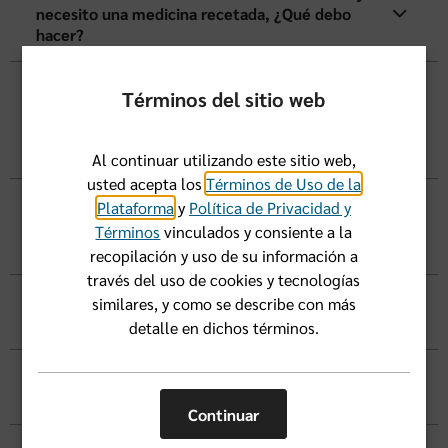
necesito una medicina recetada, ¿Qué debo
hacer?
Fui a una farmacia participante de Florida Blue
Términos del sitio web
pero dejé mi tarjeta de identificación en casa.
Hice un pago completo por mi medicina
recetada. ¿Qué debo hacer?
Al continuar utilizando este sitio web,
usted acepta los
Términos de Uso de la
Dejé mi tarjeta de identificación en casa y
Plataforma
y
Política de Privacidad y
pagué el precio completo por mis medicinas.
Términos
vinculados y consiente a la
¿Cómo puedo recibir un reembolso?
recopilación y uso de su información a
través del uso de cookies y tecnologías
¿Cómo obtengo una lista de medicinas
similares, y como se describe con más
preferidas (información del formulario)?
detalle en dichos términos.
¿Dónde debo obtener mis suministros para la
diabetes?
Continuar