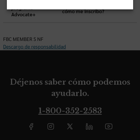
¿Qué es el
Pharmacy Match y
TM
programa
cómo me inscribo?
Advocate+
FBC MEMBER S NF
Descargo de responsabilidad
Déjenos saber cómo podemos
ayudarlo.
1-800-352-2583