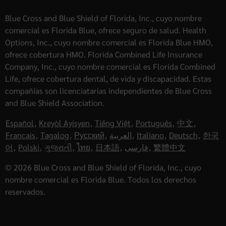
Blue Cross and Blue Shield of Florida, Inc., cuyo nombre
comercial es Florida Blue, ofrece seguro de salud. Health
Options, Inc., cuyo nombre comercial es Florida Blue HMO,
ofrece cobertura HMO. Florida Combined Life Insurance
Company, Inc., cuyo nombre comercial es Florida Combined
Life, ofrece cobertura dental, de vida y discapacidad. Estas
compañías son licenciatarias independientes de Blue Cross
and Blue Shield Association.
Español
,
Kreyòl Ayisyen
,
Tiếng Việt
,
Português
,
中文
,
Français
,
Tagalog
,
Русский
,
العربية
,
Italiano
,
Deutsch
,
한국
어
,
Polski
,
ગુજરાતી
,
ไทย
,
日本語
,
فارسی
,
繁體中文
© 2026 Blue Cross and Blue Shield of Florida, Inc., cuyo
nombre comercial es Florida Blue. Todos los derechos
reservados.