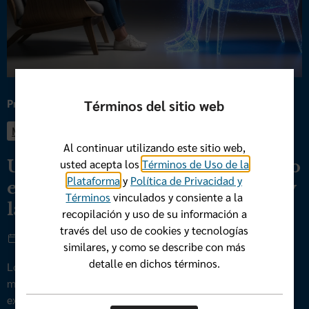
Presentando
Términos del sitio web
Mental Well-Being
Al continuar utilizando este sitio web,
usted acepta los
Términos de Uso de la
Un camino hacia el apoyo basado
Plataforma
y
Política de Privacidad y
en evidencia: Cómo navegar AI y
Términos
vinculados y consiente a la
la salud mental
recopilación y uso de su información a
través del uso de cookies y tecnologías
1 de mayo de 2026
similares, y como se describe con más
detalle en dichos términos.
Los desafíos de salud mental son más comunes de lo que
mucha gente cree. Uno de cada cinco estadounidenses
experimenta una condición de ...