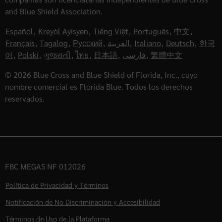
and Blue Shield Association.
Español
,
Kreyòl Ayisyen
,
Tiếng Việt
,
Português
,
中文
,
Français
,
Tagalog
,
Русский
,
العربية
,
Italiano
,
Deutsch
,
한국
어
,
Polski
,
ગુજરાતી
,
ไทย
,
日本語
,
فارسی
,
繁體中文
© 2026 Blue Cross and Blue Shield of Florida, Inc., cuyo
nombre comercial es Florida Blue. Todos los derechos
reservados.
FBC MEGAS NF 012026
Política de Privacidad y Términos
Notificación de No Discriminación y Accesibilidad
Términos de Uso de la Plataforma