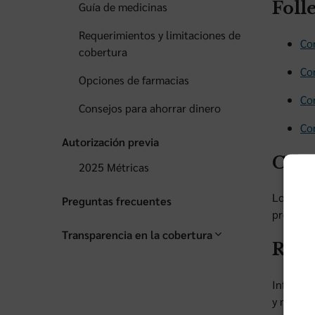
Foll
Guía de medicinas
Requerimientos y limitaciones de
Co
cobertura
Co
Opciones de farmacias
Co
Consejos para ahorrar dinero
Co
Autorización previa
Crit
2025 Métricas
Los crit
Preguntas frecuentes
propósit
Transparencia en la cobertura
Recu
Informac
y menta