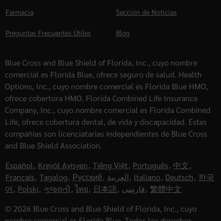
Farmacia
Sección de Noticias
Preguntas Frecuentes Útiles
Blog
Blue Cross and Blue Shield of Florida, Inc., cuyo nombre
comercial es Florida Blue, ofrece seguro de salud. Health
Options, Inc., cuyo nombre comercial es Florida Blue HMO,
ofrece cobertura HMO. Florida Combined Life Insurance
Company, Inc., cuyo nombre comercial es Florida Combined
Life, ofrece cobertura dental, de vida y discapacidad. Estas
compañías son licenciatarias independientes de Blue Cross
and Blue Shield Association.
Español
,
Kreyòl Ayisyen
,
Tiếng Việt
,
Português
,
中文
,
Français
,
Tagalog
,
Русский
,
العربية
,
Italiano
,
Deutsch
,
한국
어
,
Polski
,
ગુજરાતી
,
ไทย
,
日本語
,
فارسی
,
繁體中文
© 2026 Blue Cross and Blue Shield of Florida, Inc., cuyo
nombre comercial es Florida Blue. Todos los derechos