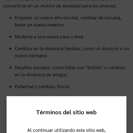
convertirse en un motivo de ansiedad para los jóvenes.
Empezar un nuevo año escolar, cambiar de escuela,
tener un nuevo maestro
Mudarse a una nueva casa o área
Cambios en la dinámica familiar, como un divorcio o un
nuevo hermano
Desafíos sociales, como lidiar con "bullies" o cambios
en la dinámica de amigos
Pubertad y cambios físicos
Presiones sociales, como participar en actividades
extracurriculares o presión académica
Términos del sitio web
Redes sociales e interacciones por Internet
Eventos especiales y épocas de celebraciones que
Al continuar utilizando este sitio web,