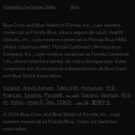
Preguntas Frecuentes Útiles
Blog
Blue Cross and Blue Shield of Florida, Inc., cuyo nombre
comercial es Florida Blue, ofrece seguro de salud. Health
Options, Inc., cuyo nombre comercial es Florida Blue HMO,
ofrece cobertura HMO. Florida Combined Life Insurance
Company, Inc., cuyo nombre comercial es Florida Combined
Life, ofrece cobertura dental, de vida y discapacidad. Estas
compañías son licenciatarias independientes de Blue Cross
and Blue Shield Association.
Español
,
Kreyòl Ayisyen
,
Tiếng Việt
,
Português
,
中文
,
Français
,
Tagalog
,
Русский
,
العربية
,
Italiano
,
Deutsch
,
한국
어
,
Polski
,
ગુજરાતી
,
ไทย
,
日本語
,
فارسی
,
繁體中文
© 2026 Blue Cross and Blue Shield of Florida, Inc., cuyo
nombre comercial es Florida Blue. Todos los derechos
reservados.