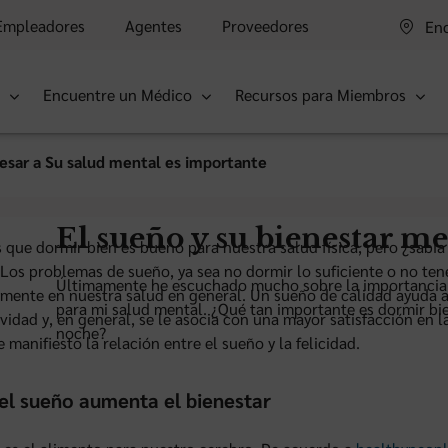
Empleadores
Agentes
Proveedores
Enc
s
Encuentre un Médico
Recursos para Miembros
esar a Su salud mental es importante
El sueño y su bienestar me
que dormir bien es bueno para nuestra salud física, pero ¿sabía
Los problemas de sueño, ya sea no dormir lo suficiente o no ten
Últimamente he escuchado mucho sobre la importancia
mente en nuestra salud en general. Un sueño de calidad ayuda 
para mi salud mental. ¿Qué tan importante es dormir bie
vidad y, en general, se le asocia con una mayor satisfacción en
noche?
 manifiesto la relación entre el sueño y la felicidad.
l sueño aumenta el bienestar