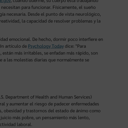
e.gov
, cuando duerme, su cuerpo está trabajando
o necesitan para funcionar. Físicamente, el sueño
gía necesaria. Desde el punto de vista neurológico,
reatividad, la capacidad de resolver problemas y la
lidad emocional. De hecho, dormir poco interfiere en
Un artículo de
Psychology Today
dice: "Para
 están más irritables, se enfadan más rápido, son
e a las molestias diarias que normalmente se
.S. Department of Health and Human Services)
eral y aumentar el riesgo de padecer enfermedades
as, obesidad y trastornos del estado de ánimo como
 juicio más pobre, un pensamiento más lento,
ctividad laboral.