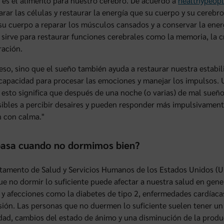
 es el alimento para nuestro cerebro. De acuerdo a
healthypeopl
arar las células y restaurar la energía que su cuerpo y su cerebr
su cuerpo a reparar los músculos cansados y a conservar la ener
 sirve para restaurar funciones cerebrales como la memoria, la c
ación.
eso, sino que el sueño también ayuda a restaurar nuestra estabi
capacidad para procesar las emociones y manejar los impulsos. 
esto significa que después de una noche (o varias) de mal sueño,
ibles a percibir desaires y pueden responder más impulsivament
n con calma."
asa cuando no dormimos bien?
tamento de Salud y Servicios Humanos de los Estados Unidos (U
ue no dormir lo suficiente puede afectar a nuestra salud en gen
 y afecciones como la diabetes de tipo 2, enfermedades cardíac
sión. Las personas que no duermen lo suficiente suelen tener un
lidad, cambios del estado de ánimo y una disminución de la produ