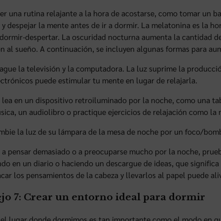
er una rutina relajante a la hora de acostarse, como tomar un ba
e y despejar la mente antes de ir a dormir. La melatonina es la h
 dormir-despertar. La oscuridad nocturna aumenta la cantidad d
ón al sueño. A continuación, se incluyen algunas formas para au
ague la televisión y la computadora. La luz suprime la producció
ectrónicos puede estimular tu mente en lugar de relajarla.
 lea en un dispositivo retroiluminado por la noche, como una tab
sica, un audiolibro o practique ejercicios de relajación como la
mbie la luz de su lámpara de la mesa de noche por un foco/bombi
e a pensar demasiado o a preocuparse mucho por la noche, prueb
ndo en un diario o haciendo un descargue de ideas, que significa
acar los pensamientos de la cabeza y llevarlos al papel puede al
jo 7: Crear un entorno ideal para dormir
, el lugar donde dormimos es tan importante como el modo en 