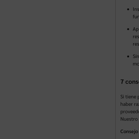
In
fun
Ap
re
re
Sí
mo
7 cons
Si tiene
haber ra
proveedo
Nuestro 
Consejo 