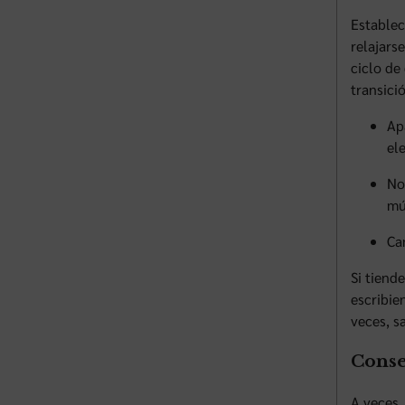
Establec
relajars
ciclo de
transici
Ap
el
No
mú
Ca
Si tiend
escribie
veces, s
Conse
A veces