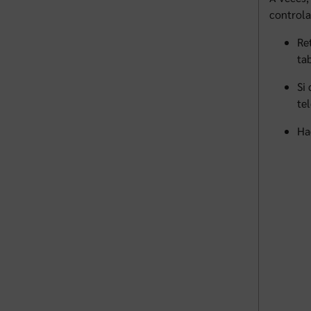
controla
Re
tab
Si
te
Ha