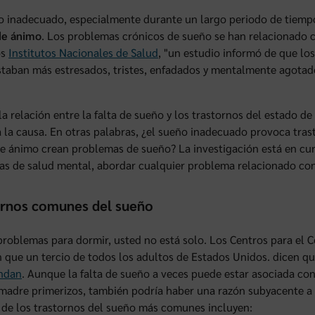
 inadecuado, especialmente durante un largo periodo de tiempo
de ánimo
. Los problemas crónicos de sueño se han relacionado co
os
Institutos Nacionales de Salud
, "un estudio informó de que lo
taban más estresados, tristes, enfadados y mentalmente agota
a relación entre la falta de sueño y los trastornos del estado d
a la causa. En otras palabras, ¿el sueño inadecuado provoca tras
e ánimo crean problemas de sueño? La investigación está en cur
s de salud mental, abordar cualquier problema relacionado con 
rnos comunes del sueño
 problemas para dormir, usted no está solo. Los Centros para el
 que un tercio de todos los adultos de Estados Unidos. dicen q
ndan
. Aunque la falta de sueño a veces puede estar asociada con
madre primerizos, también podría haber una razón subyacente a 
de los trastornos del sueño más comunes incluyen: