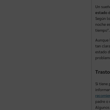
Un sueño
estado 
Según l
noche es
tiempo".
Aunque l
tan clar
estado d
problema
Trasto
Si tiene
informan
recomie
padre o 
Algunos 