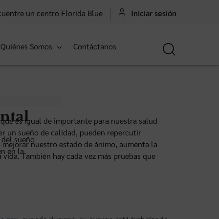
uentre un centro Florida Blue
Iniciar sesión
Quiénes Somos
Contáctanos
ntal
 que es igual de importante para nuestra salud
er un sueño de calidad, pueden repercutir
 del sueño
a mejorar nuestro estado de ánimo, aumenta la
n en la
 la vida. También hay cada vez más pruebas que