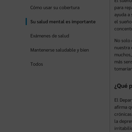
El sueño
Cómo usar su cobertura
para rep
ayuda a 
Su salud mental es importante
el sueño
concentr
Exámenes de salud
No solo 
nuestra 
Mantenerse saludable y bien
muchos, 
más sens
Todos
tomaría
¿Qué p
El Depar
afirma q
crónicas
la depre
irritabi