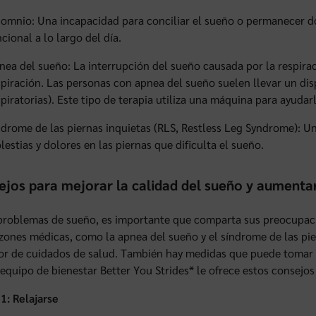
somnio: Una incapacidad para conciliar el sueño o permanecer 
cional a lo largo del día.
nea del sueño: La interrupción del sueño causada por la respir
spiración. Las personas con apnea del sueño suelen llevar un disp
spiratorias). Este tipo de terapia utiliza una máquina para ayuda
ndrome de las piernas inquietas (RLS, Restless Leg Syndrome): 
lestias y dolores en las piernas que dificulta el sueño.
ejos para mejorar la calidad del sueño y aumenta
 problemas de sueño, es importante que comparta sus preocupac
zones médicas, como la apnea del sueño y el síndrome de las pie
r de cuidados de salud. También hay medidas que puede tomar p
equipo de bienestar Better You Strides* le ofrece estos consejos
1: Relajarse