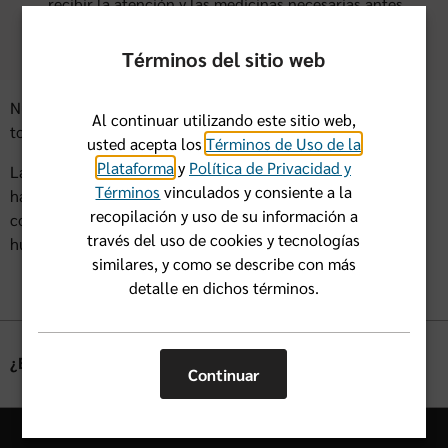
recibir la atención y las medicinas necesarias antes,
durante y después de la tormenta.
Términos del sitio web
Nuestra esperanza es que todos podamos superar las
Al continuar utilizando este sitio web,
tormentas con el menor impacto posible.
usted acepta los
Términos de Uso de la
Plataforma
y
Política de Privacidad y
La temporada de huracanes se extiende desde el 1 de junio
Términos
vinculados y consiente a la
hasta el 30 de noviembre. Vuelva a consultar aquí para
recopilación y uso de su información a
conocer los pasos a seguir en caso de que ocurra un
través del uso de cookies y tecnologías
huracán.
similares, y como se describe con más
detalle en dichos términos.
¿Esto le pareció útil?
Sí
No
Continuar