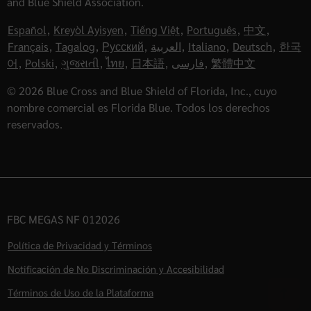
and Blue Shield Association.
Español
,
Kreyòl Ayisyen
,
Tiếng Việt
,
Português
,
中文
,
Français
,
Tagalog
,
Русский
,
العربية
,
Italiano
,
Deutsch
,
한국
어
,
Polski
,
ગુજરાતી
,
ไทย
,
日本語
,
فارسی
,
繁體中文
© 2026 Blue Cross and Blue Shield of Florida, Inc., cuyo
nombre comercial es Florida Blue. Todos los derechos
reservados.
FBC MEGAS NF 012026
Política de Privacidad y Términos
Notificación de No Discriminación y Accesibilidad
Términos de Uso de la Plataforma