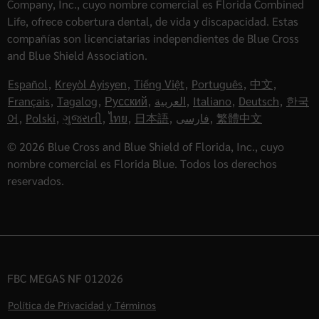
Company, Inc., cuyo nombre comercial es Florida Combined
Life, ofrece cobertura dental, de vida y discapacidad. Estas
compañías son licenciatarias independientes de Blue Cross
and Blue Shield Association.
Español
,
Kreyòl Ayisyen
,
Tiếng Việt
,
Português
,
中文
,
Français
,
Tagalog
,
Русский
,
العربية
,
Italiano
,
Deutsch
,
한국
어
,
Polski
,
ગુજરાતી
,
ไทย
,
日本語
,
فارسی
,
繁體中文
© 2026 Blue Cross and Blue Shield of Florida, Inc., cuyo
nombre comercial es Florida Blue. Todos los derechos
reservados.
FBC MEGAS NF 012026
Política de Privacidad y Términos