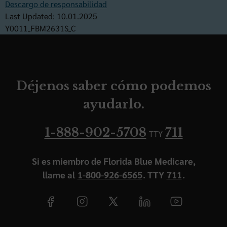
Descargo de responsabilidad
Last Updated: 10.01.2025
Y0011_FBM2631S_C
Déjenos saber cómo podemos
ayudarlo.
1-888-902-5708
711
TTY
Si es miembro de Florida Blue Medicare,
llame al
1-800-926-6565
. TTY
711
.