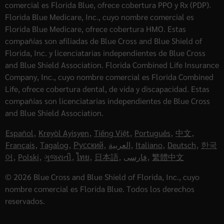
comercial es Florida Blue, ofrece cobertura PPO y Rx (PDP).
Florida Blue Medicare, Inc., cuyo nombre comercial es
Florida Blue Medicare, ofrece cobertura HMO. Estas
compañías son afiliadas de Blue Cross and Blue Shield of
Florida, Inc. y licenciatarias independientes de Blue Cross
and Blue Shield Association. Florida Combined Life Insurance
Company, Inc., cuyo nombre comercial es Florida Combined
Life, ofrece cobertura dental, de vida y discapacidad. Estas
compañías son licenciatarias independientes de Blue Cross
and Blue Shield Association.
Español
,
Kreyòl Ayisyen
,
Tiếng Việt
,
Português
,
中文
,
Français
,
Tagalog
,
Русский
,
العربية
,
Italiano
,
Deutsch
,
한국
어
,
Polski
,
ગુજરાતી
,
ไทย
,
日本語
,
فارسی
,
繁體中文
© 2026 Blue Cross and Blue Shield of Florida, Inc., cuyo
nombre comercial es Florida Blue. Todos los derechos
reservados.