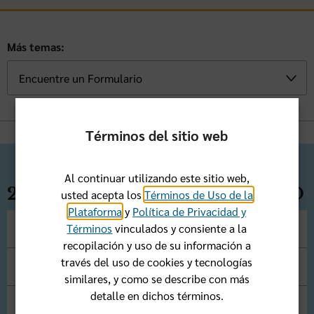
Más temas:
Términos del sitio web
Al continuar utilizando este sitio web,
2026 BlueMedicare Classic HMO
usted acepta los
Términos de Uso de la
Plataforma
y
Política de Privacidad y
Términos
vinculados y consiente a la
2026 Área De Servicio
recopilación y uso de su información a
través del uso de cookies y tecnologías
2026 Notificación Anual de Cambios
similares, y como se describe con más
detalle en dichos términos.
2026 Constancia de Cobertura