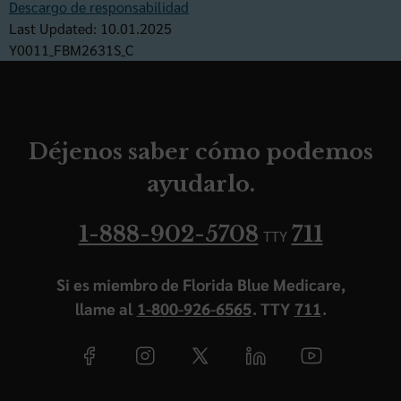
Descargo de responsabilidad
Last Updated: 10.01.2025
Y0011_FBM2631S_C
Déjenos saber cómo podemos
ayudarlo.
1-888-902-5708
711
TTY
Si es miembro de Florida Blue Medicare,
llame al
1-800-926-6565
. TTY
711
.