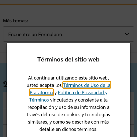
Más temas:
Términos del sitio web
Al continuar utilizando este sitio web,
2026 BlueMedicare Select PPO
usted acepta los
Términos de Uso de la
Plataforma
y
Política de Privacidad y
Términos
vinculados y consiente a la
2026 Área De Servicio
recopilación y uso de su información a
través del uso de cookies y tecnologías
2026 Notificación Anual de Cambios
similares, y como se describe con más
detalle en dichos términos.
2026 Constancia de Cobertura