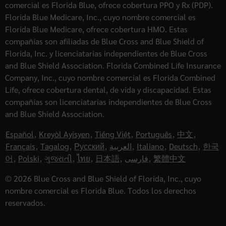
comercial es Florida Blue, ofrece cobertura PPO y Rx (PDP).
Florida Blue Medicare, Inc., cuyo nombre comercial es
Florida Blue Medicare, ofrece cobertura HMO. Estas
compañías son afiliadas de Blue Cross and Blue Shield of
Florida, Inc. y licenciatarias independientes de Blue Cross
and Blue Shield Association. Florida Combined Life Insurance
Company, Inc., cuyo nombre comercial es Florida Combined
Life, ofrece cobertura dental, de vida y discapacidad. Estas
compañías son licenciatarias independientes de Blue Cross
and Blue Shield Association.
Español
,
Kreyòl Ayisyen
,
Tiếng Việt
,
Português
,
中文
,
Français
,
Tagalog
,
Русский
,
العربية
,
Italiano
,
Deutsch
,
한국
어
,
Polski
,
ગુજરાતી
,
ไทย
,
日本語
,
فارسی
,
繁體中文
© 2026 Blue Cross and Blue Shield of Florida, Inc., cuyo
nombre comercial es Florida Blue. Todos los derechos
reservados.