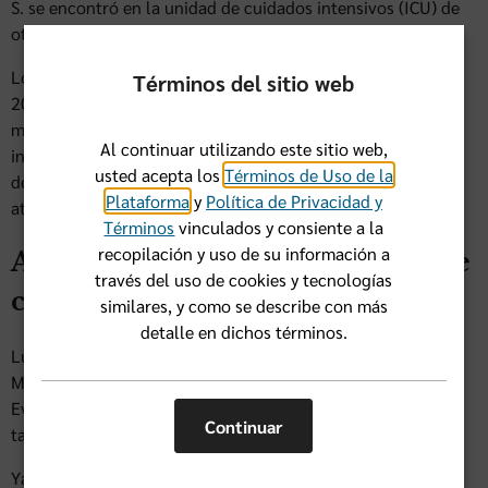
S. se encontró en la unidad de cuidados intensivos (ICU) de
otro hospital, enfrentando un fallo cardíaco.
Los meses que siguieron su hospitalización en febrero del
Términos del sitio web
2024, Michael, un enfermero de 40 años de edad, enfrentó
muchos retos, incluyendo un trasplante de corazón
Al continuar utilizando este sitio web,
inesperado. A través de todo esto, él ha estado agradecido
usted acepta los
Términos de Uso de la
de su seguro de salud y del apoyo por parte del equipo de
Plataforma
y
Política de Privacidad y
atención de Florida Blue.
Términos
vinculados y consiente a la
recopilación y uso de su información a
Asegurando que siempre tuviese
través del uso de cookies y tecnologías
cobertura
similares, y como se describe con más
detalle en dichos términos.
Luego de su diagnóstico, la condición del corazón de
Michael empeoró, lo que causó que faltara a su trabajo.
Eventualmente, perdió su trabajo y para finales de febrero,
Continuar
también perdió su seguro de salud.
Ya que él trabaja en la industria de cuidados de salud,