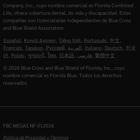
Company, Inc., cuyo nombre comercial es Florida Combined
Life, ofrece cobertura dental, de vida y discapacidad. Estas
compañías son licenciatarias independientes de Blue Cross
and Blue Shield Association.
Español
,
Kreyòl Ayisyen
,
Tiếng Việt
,
Português
,
中文
,
Français
,
Tagalog
,
Русский
,
العربية
,
Italiano
,
Deutsch
,
한국
어
,
Polski
,
ગુજરાતી
,
ไทย
,
日本語
,
فارسی
,
繁體中文
© 2026 Blue Cross and Blue Shield of Florida, Inc., cuyo
nombre comercial es Florida Blue. Todos los derechos
reservados.
FBC MEGAS NF 012026
Política de Privacidad y Términos