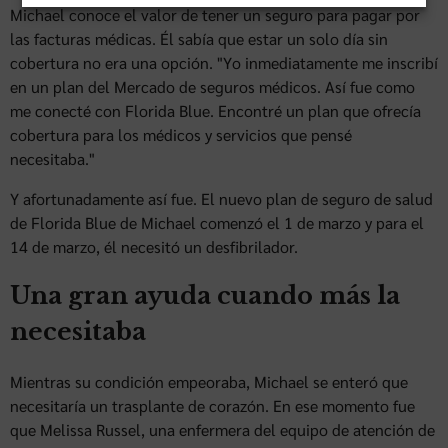
Michael conoce el valor de tener un seguro para pagar por
las facturas médicas. Él sabía que estar un solo día sin
cobertura no era una opción. "Yo inmediatamente me inscribí
en un plan del Mercado de seguros médicos. Así fue como
me conecté con Florida Blue. Encontré un plan que ofrecía
cobertura para los médicos y servicios que pensé
necesitaba."
Y afortunadamente así fue. El nuevo plan de seguro de salud
de Florida Blue de Michael comenzó el 1 de marzo y para el
14 de marzo, él necesitó un desfibrilador.
Una gran ayuda cuando más la
necesitaba
Mientras su condición empeoraba, Michael se enteró que
necesitaría un trasplante de corazón. En ese momento fue
que Melissa Russel, una enfermera del equipo de atención de