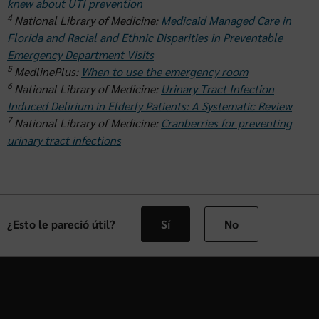
knew about UTI prevention
4
National Library of Medicine:
Medicaid Managed Care in
Florida and Racial and Ethnic Disparities in Preventable
Emergency Department Visits
5
MedlinePlus:
When to use the emergency room
6
National Library of Medicine:
Urinary Tract Infection
Induced Delirium in Elderly Patients: A Systematic Review
7
National Library of Medicine:
Cranberries for preventing
urinary tract infections
¿Esto le pareció útil?
Sí
No