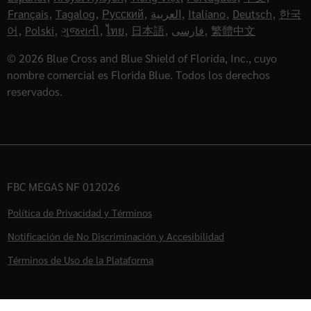
Français
,
Tagalog
,
Русский
,
العربية
,
Italiano
,
Deutsch
,
한국
어
,
Polski
,
ગુજરાતી
,
ไทย
,
日本語
,
فارسی
,
繁體中文
© 2026 Blue Cross and Blue Shield of Florida, Inc., cuyo
nombre comercial es Florida Blue. Todos los derechos
reservados.
FBC MEGAS NF 012026
Política de Privacidad y Términos
Notificación de No Discriminación y Accesibilidad
Términos de Uso de la Plataforma