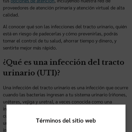
tus
opciones de atención
, incluyendo nuestra red de
proveedores de atención primaria y atención virtual de alta
calidad.
Al conocer qué son las infecciones del tracto urinario, quién
está en riesgo de padecerlas y cómo prevenirlas, podrás
tomar el control de tu salud, ahorrar tiempo y dinero, y
sentirte mejor más rápido.
¿Qué es una infección del tracto
urinario (UTI)?
Una infección del tracto urinario es una infección que ocurre
cuando las bacterias ingresan a tu sistema urinario (riñones,
uréteres, vejiga y uretra), a veces conocida como una
infección de la vejiga o del riñón. Por lo general, comienza
cuando las bacterias del exterior del cuerpo ingresan a la
Términos del sitio web
uretra, viajan a la vejiga y luego se multiplican, causando
inflamación e irritación.