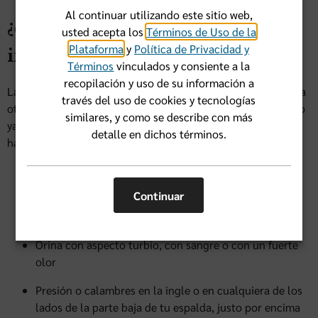
Al continuar utilizando este sitio web,
¿Cuáles son los síntomas de una
usted acepta los
Términos de Uso de la
Plataforma
y
Política de Privacidad y
infección del tracto urinario?
Términos
vinculados y consiente a la
recopilación y uso de su información a
La intensidad de los síntomas puede variar de una persona a
través del uso de cookies y tecnologías
otra, pero aquí están los más comunes. Recuerda, tu médico
similares, y como se describe con más
ya ha visto todo antes, así que no sientas vergüenza de
detalle en dichos términos.
hablar si estás experimentando alguno de estos signos.
Dolor o sensación de ardor al orinar
Continuar
Necesidad frecuente de orinar, aunque salga poca
cantidad
Orina con aspecto turbio, con sangre o con un fuerte
olor
Presión o calambres en la ingle o en cualquiera de los
lados de la parte baja de tu espalda, justo por encima