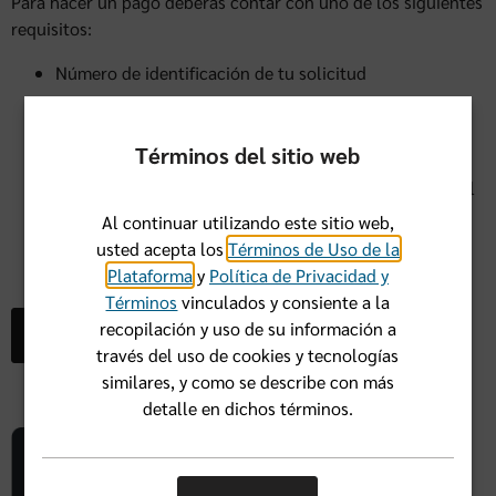
Para hacer un pago deberás contar con uno de los siguientes
requisitos:
Número de identificación de tu solicitud
Número de identificación de tu solicitud para el
Mercado de seguros médicos
Términos del sitio web
Número de identificación del miembro y código postal
Al continuar utilizando este sitio web,
Tu apellido, fecha de nacimiento y código postal
usted acepta los
Términos de Uso de la
Plataforma
y
Política de Privacidad y
Términos
vinculados y consiente a la
recopilación y uso de su información a
Pagar ahora
través del uso de cookies y tecnologías
similares, y como se describe con más
detalle en dichos términos.