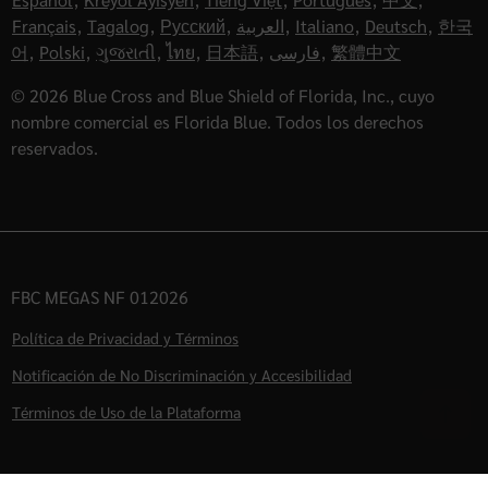
Français
,
Tagalog
,
Русский
,
العربية
,
Italiano
,
Deutsch
,
한국
어
,
Polski
,
ગુજરાતી
,
ไทย
,
日本語
,
فارسی
,
繁體中文
© 2026 Blue Cross and Blue Shield of Florida, Inc., cuyo
nombre comercial es Florida Blue. Todos los derechos
reservados.
FBC MEGAS NF 012026
Política de Privacidad y Términos
Notificación de No Discriminación y Accesibilidad
Términos de Uso de la Plataforma