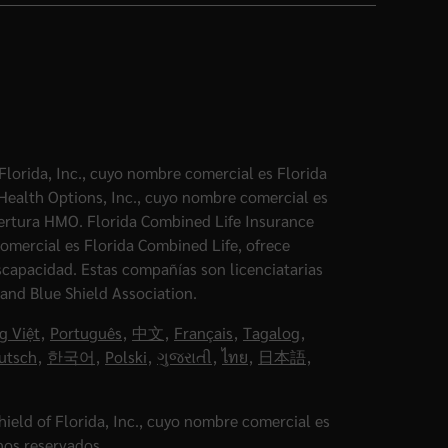
Florida, Inc., cuyo nombre comercial es Florida
 Health Options, Inc., cuyo nombre comercial es
ertura HMO. Florida Combined Life Insurance
omercial es Florida Combined Life, ofrece
iscapacidad. Estas compañías son licenciatarias
and Blue Shield Association.
g Việt
,
Português
,
中文
,
Français
,
Tagalog
,
utsch
,
한국어
,
Polski
,
ગુજરાતી
,
ไทย
,
日本語
,
ield of Florida, Inc., cuyo nombre comercial es
hos reservados.