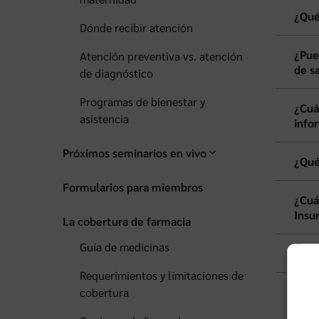
¿Qué
Dónde recibir atención
¿Pue
Atención preventiva vs. atención
de s
de diagnóstico
Programas de bienestar y
¿Cuá
asistencia
info
Próximos seminarios en vivo
¿Qué
Formularios para miembros
¿Cuá
Insu
La cobertura de farmacia
Guía de medicinas
¿Cub
Requerimientos y limitaciones de
¿Qué
cobertura
apli