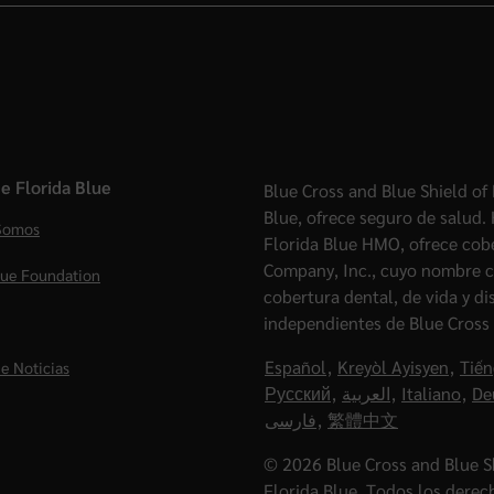
e Florida Blue
Blue Cross and Blue Shield of 
Blue, ofrece seguro de salud.
Somos
Florida Blue HMO, ofrece cob
Company, Inc., cuyo nombre c
lue Foundation
cobertura dental, de vida y d
independientes de Blue Cross 
Español
,
Kreyòl Ayisyen
,
Tiến
e Noticias
Русский
,
العربية
,
Italiano
,
De
فارسی
,
繁體中文
© 2026 Blue Cross and Blue Sh
Florida Blue. Todos los derec