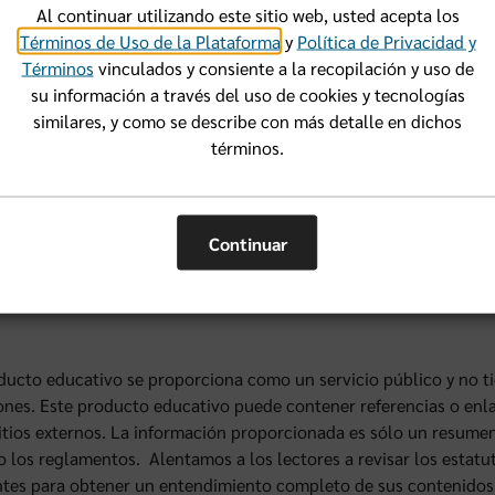
Al continuar utilizando este sitio web, usted acepta los
 debe hacer un miembro si quieren que una aplicación pare de 
Términos de Uso de la Plataforma
y
Política de Privacidad y
Términos
vinculados y consiente a la recopilación y uso de
su información a través del uso de cookies y tecnologías
 sucede si mi cobertura anterior era con Florida Blue o una sub
similares, y como se describe con más detalle en dichos
términos.
 registros se transferirán automáticamente a mi aplicación desp
ida Blue?
a cuándo podré solicitar mi historia clínica?
Continuar
ducto educativo se proporciona como un servicio público y no ti
ones. Este producto educativo puede contener referencias o enla
sitios externos. La información proporcionada es sólo un resume
 o los reglamentos. Alentamos a los lectores a revisar los estatu
tes para obtener un entendimiento completo de sus contenidos.