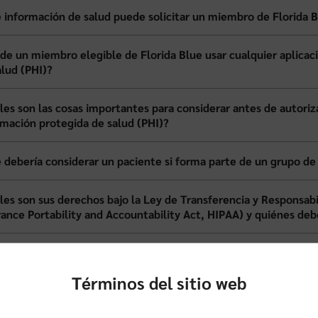
 información de salud puede solicitar un miembro de Florida B
de un miembro elegible de Florida Blue usar cualquier aplicaci
alud (PHI)?
les son las cosas importantes para considerar antes de autorizar
rmación protegida de salud (PHI)?
 debería considerar un paciente si forma parte de un grupo de 
les son sus derechos bajo la Ley de Transferencia y Responsab
rance Portability and Accountability Act, HIPAA) y quiénes deb
re HIPAA las aplicaciones?
Términos del sitio web
 deben hacer los miembros si piensan que ha ocurrido una viola
cación ha usado su información indebidamente?