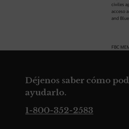
civiles 
acceso a
and Blue
FBC MEM
Déjenos saber cómo po
ayudarlo.
1-800-352-2583