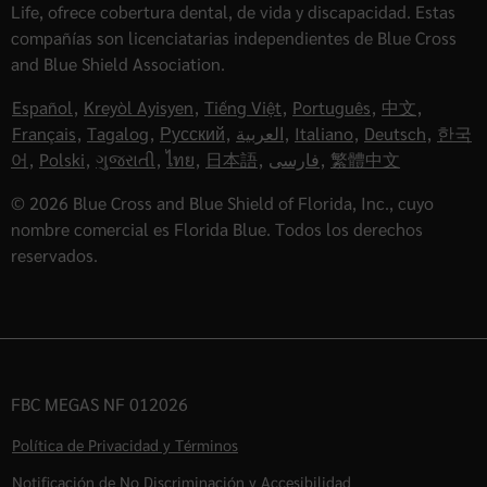
Life, ofrece cobertura dental, de vida y discapacidad. Estas
compañías son licenciatarias independientes de Blue Cross
and Blue Shield Association.
Español
,
Kreyòl Ayisyen
,
Tiếng Việt
,
Português
,
中文
,
Français
,
Tagalog
,
Русский
,
العربية
,
Italiano
,
Deutsch
,
한국
어
,
Polski
,
ગુજરાતી
,
ไทย
,
日本語
,
فارسی
,
繁體中文
© 2026 Blue Cross and Blue Shield of Florida, Inc., cuyo
nombre comercial es Florida Blue. Todos los derechos
reservados.
FBC MEGAS NF 012026
Política de Privacidad y Términos
Notificación de No Discriminación y Accesibilidad