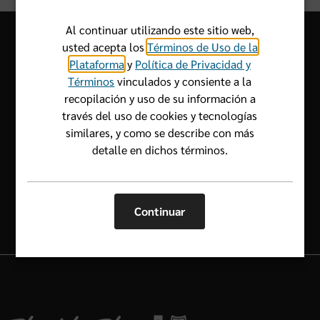
Al continuar utilizando este sitio web,
usted acepta los
Términos de Uso de la
Plataforma
y
Política de Privacidad y
Términos
vinculados y consiente a la
Déjenos saber cómo podemos
recopilación y uso de su información a
ayudarlo.
través del uso de cookies y tecnologías
similares, y como se describe con más
1-800-352-2583
detalle en dichos términos.
Continuar