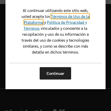
Al continuar utilizando este sitio web,
usted acepta los
Términos de Uso de la
Plataforma
y
Política de Privacidad y
Términos
vinculados y consiente a la
Déjenos saber cómo podemos
recopilación y uso de su información a
ayudarlo.
través del uso de cookies y tecnologías
similares, y como se describe con más
1-800-352-2583
detalle en dichos términos.
Continuar