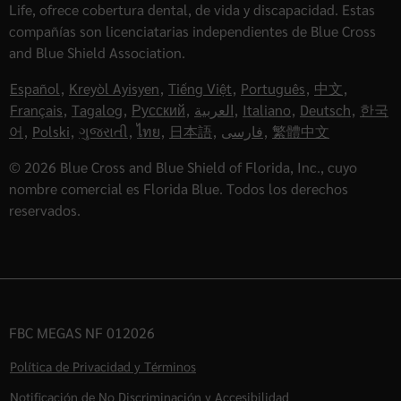
Life, ofrece cobertura dental, de vida y discapacidad. Estas
compañías son licenciatarias independientes de Blue Cross
and Blue Shield Association.
Español
,
Kreyòl Ayisyen
,
Tiếng Việt
,
Português
,
中文
,
Français
,
Tagalog
,
Русский
,
العربية
,
Italiano
,
Deutsch
,
한국
어
,
Polski
,
ગુજરાતી
,
ไทย
,
日本語
,
فارسی
,
繁體中文
© 2026 Blue Cross and Blue Shield of Florida, Inc., cuyo
nombre comercial es Florida Blue. Todos los derechos
reservados.
FBC MEGAS NF 012026
Política de Privacidad y Términos
Notificación de No Discriminación y Accesibilidad