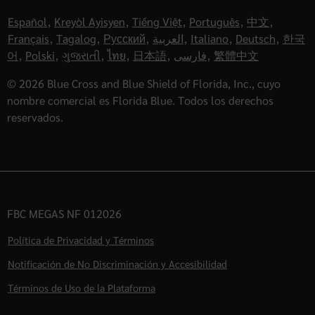
Español
,
Kreyòl Ayisyen
,
Tiếng Việt
,
Português
,
中文
,
Français
,
Tagalog
,
Русский
,
العربية
,
Italiano
,
Deutsch
,
한국
어
,
Polski
,
ગુજરાતી
,
ไทย
,
日本語
,
فارسی
,
繁體中文
© 2026 Blue Cross and Blue Shield of Florida, Inc., cuyo
nombre comercial es Florida Blue. Todos los derechos
reservados.
FBC MEGAS NF 012026
Política de Privacidad y Términos
Notificación de No Discriminación y Accesibilidad
Términos de Uso de la Plataforma