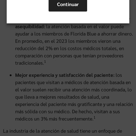
Continuar
1
las hospitalizaciones que se pueden prevenir.
Reducción de los costos de atención médica y mayor
asequibilidad:
la atención basada en el valor puede
ayudar a los miembros de Florida Blue a ahorrar dinero.
En promedio, en el 2023 los miembros vieron una
reducción del 2% en los costos médicos totales, en
comparación con personas que tenían proveedores
1
tradicionales.
Mejor experiencia y satisfacción del paciente:
los
pacientes que visitan a médicos de atención basada en
el valor suelen recibir una atención más coordinada, lo
que lleva a mejores resultados de salud, una
experiencia del paciente más gratificante y una relación
más sólida con su médico. De hecho, visitan a sus
1
médicos un 3% más frecuentemente.
La industria de la atención de salud tiene un enfoque de