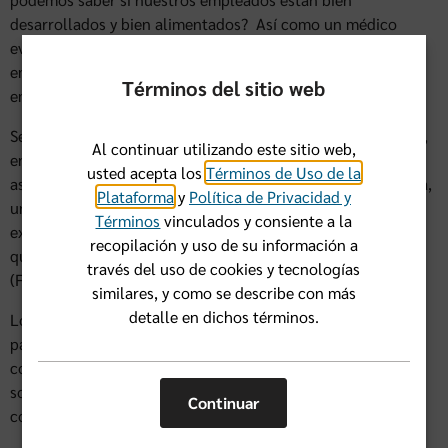
desarrollados y bien alimentados? Así como un médico
evalúa la salud general de un paciente, los buenos líderes
empresariales deben examinar el bienestar de sus
Términos del sitio web
empleados.
Según lo expresado por el emprendedor social, Tyler Norris,
Al continuar utilizando este sitio web,
en una entrevista con McKinsey Health Institute, "Creo que
usted acepta los
Términos de Uso de la
así se manifiestan la espiritualidad y la salud: la pertenencia,
Plataforma
y
Política de Privacidad y
un lugar donde expresar un propósito, la capacidad de
Términos
vinculados y consiente a la
experimentar asombro y maravilla, y de servir. Devolver lo
recopilación y uso de su información a
que somos de forma significativa a nuestra comunidad".
través del uso de cookies y tecnologías
(Fuente:
Mckinsey
)
similares, y como se describe con más
detalle en dichos términos.
Los empleados quieren sentirse orgullosos de las empresas
para las que trabajan. Cuando perciben que el bienestar
colectivo, la filantropía y el compromiso con la comunidad
son prioridades, suelen estar más motivados y
Continuar
comprometidos con su tarea.