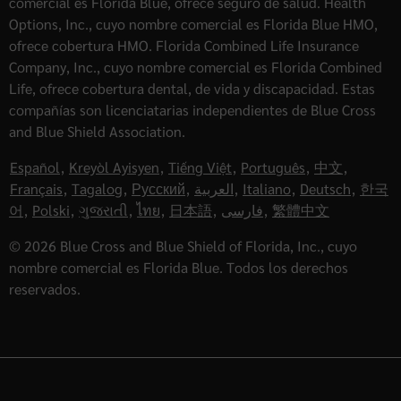
comercial es Florida Blue, ofrece seguro de salud. Health
Options, Inc., cuyo nombre comercial es Florida Blue HMO,
ofrece cobertura HMO. Florida Combined Life Insurance
Company, Inc., cuyo nombre comercial es Florida Combined
Life, ofrece cobertura dental, de vida y discapacidad. Estas
compañías son licenciatarias independientes de Blue Cross
and Blue Shield Association.
Español
,
Kreyòl Ayisyen
,
Tiếng Việt
,
Português
,
中文
,
Français
,
Tagalog
,
Русский
,
العربية
,
Italiano
,
Deutsch
,
한국
어
,
Polski
,
ગુજરાતી
,
ไทย
,
日本語
,
فارسی
,
繁體中文
© 2026 Blue Cross and Blue Shield of Florida, Inc., cuyo
nombre comercial es Florida Blue. Todos los derechos
reservados.