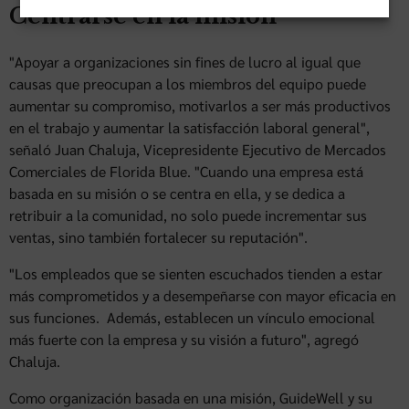
Centrarse en la misión
"Apoyar a organizaciones sin fines de lucro al igual que
causas que preocupan a los miembros del equipo puede
aumentar su compromiso, motivarlos a ser más productivos
en el trabajo y aumentar la satisfacción laboral general",
señaló Juan Chaluja, Vicepresidente Ejecutivo de Mercados
Comerciales de Florida Blue. "Cuando una empresa está
basada en su misión o se centra en ella, y se dedica a
retribuir a la comunidad, no solo puede incrementar sus
ventas, sino también fortalecer su reputación".
"Los empleados que se sienten escuchados tienden a estar
más comprometidos y a desempeñarse con mayor eficacia en
sus funciones. Además, establecen un vínculo emocional
más fuerte con la empresa y su visión a futuro", agregó
Chaluja.
Como organización basada en una misión, GuideWell y su