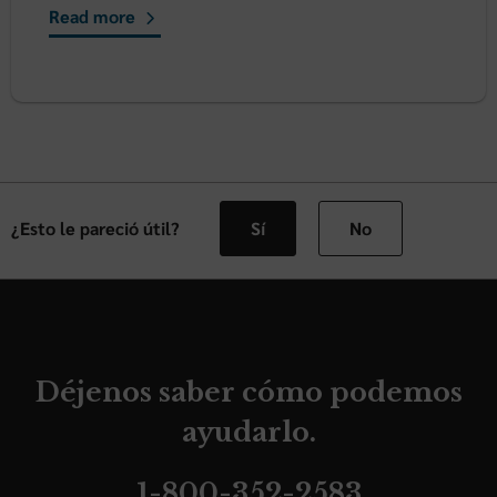
Read more
¿Esto le pareció útil?
Sí
No
Déjenos saber cómo podemos
ayudarlo.
1-800-352-2583