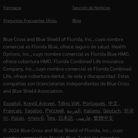
Farmacia
Sección de Noticias
Preguntas Frecuentes Útiles
Blog
Blue Cross and Blue Shield of Florida, Inc., cuyo nombre
comercial es Florida Blue, ofrece seguro de salud. Health
Options, Inc., cuyo nombre comercial es Florida Blue HMO,
ofrece cobertura HMO. Florida Combined Life Insurance
Company, Inc., cuyo nombre comercial es Florida Combined
Life, ofrece cobertura dental, de vida y discapacidad. Estas
compañías son licenciatarias independientes de Blue Cross
and Blue Shield Association.
Español
,
Kreyòl Ayisyen
,
Tiếng Việt
,
Português
,
中文
,
Français
,
Tagalog
,
Русский
,
العربية
,
Italiano
,
Deutsch
,
한국
어
,
Polski
,
ગુજરાતી
,
ไทย
,
日本語
,
فارسی
,
繁體中文
© 2026 Blue Cross and Blue Shield of Florida, Inc., cuyo
nombre comercial es Florida Blue. Todos los derechos