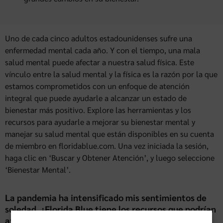
Uno de cada cinco adultos estadounidenses sufre una
enfermedad mental cada año. Y con el tiempo, una mala
salud mental puede afectar a nuestra salud física. Este
vínculo entre la salud mental y la física es la razón por la que
estamos comprometidos con un enfoque de atención
integral que puede ayudarle a alcanzar un estado de
bienestar más positivo. Explore las herramientas y los
recursos para ayudarle a mejorar su bienestar mental y
manejar su salud mental que están disponibles en su cuenta
de miembro en floridablue.com. Una vez iniciada la sesión,
haga clic en ‘Buscar y Obtener Atención’, y luego seleccione
‘Bienestar Mental’.
La pandemia ha intensificado mis sentimientos de
soledad. ¿Florida Blue tiene los recursos que podrían
ayudarme?