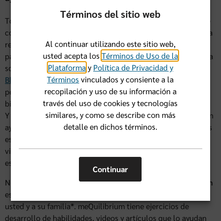
Términos del sitio web
Todos hemos tenido que reajustar nuestras vidas desde que
comenzó el COVID-19. Para muchos, estamos comenzando a
Al continuar utilizando este sitio web,
regresar a nuestra vida social como era antes de la
usted acepta los
Términos de Uso de la
pandemia. Sin embargo, otros podrían estar luchando con la
Plataforma
y
Política de Privacidad y
soledad y/o el aislamiento social. Nuestros
Centros Florida
Términos
vinculados y consiente a la
Blue
son una excelente manera de estar cerca de otras
recopilación y uso de su información a
personas, frente a frente y virtualmente. Ofrecen clases de
través del uso de cookies y tecnologías
bienestar y acondicionamiento físico para todos los niveles.
similares, y como se describe con más
Y nuestros especialistas comunitarios en los Centros pueden
detalle en dichos términos.
ayudarle a encontrar programas y recursos de apoyo locales
especialmente para usted. Haz clic
aquí
para ver algunos
videos cortos sobre la ayuda que pueden brindar nuestros
especialistas de la comunidad.
Continuar
Nuestro programa de bienestar mental digital
meQuilibrium
es un programa maravilloso y personalizado que le ayuda a
usted y a su familia*. meQuilibrium tiene ejercicios de
desarrollo de habilidades, videos y artículos que lo ayudan