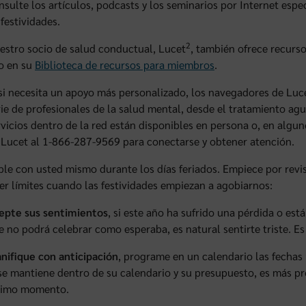
nsulte los artículos, podcasts y los seminarios por Internet espe
 festividades.
2
estro socio de salud conductual, Lucet
, también ofrece recurs
o en su
Biblioteca de recursos para miembros
.
 si necesita un apoyo más personalizado, los navegadores de Lu
rie de profesionales de la salud mental, desde el tratamiento ag
rvicios dentro de la red están disponibles en persona o, en algun
 Lucet al 1-866-287-9569 para conectarse y obtener atención.
le con usted mismo durante los días feriados. Empiece por revis
er límites cuando las festividades empiezan a agobiarnos:
epte sus sentimientos
, si este año ha sufrido una pérdida o está
e no podrá celebrar como esperaba, es natural sentirte triste. 
anifique con anticipación
, programe en un calendario las fechas 
 se mantiene dentro de su calendario y su presupuesto, es más pr
timo momento.