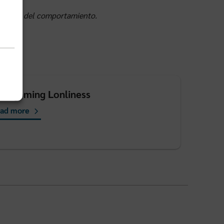
de salud del comportamiento.
vercoming Lonliness
ad more