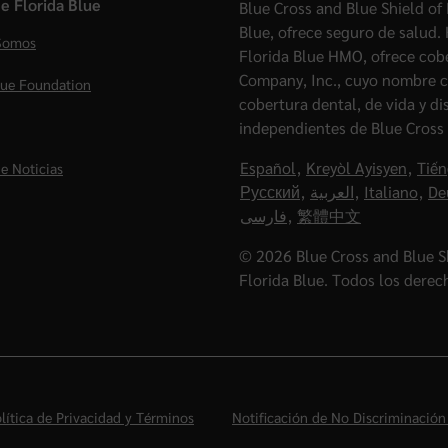
e Florida Blue
Blue Cross and Blue Shield of 
Blue, ofrece seguro de salud.
Somos
Florida Blue HMO, ofrece cob
Company, Inc., cuyo nombre c
lue Foundation
cobertura dental, de vida y d
independientes de Blue Cross 
Español
,
Kreyòl Ayisyen
,
Tiến
e Noticias
Русский
,
العربية
,
Italiano
,
De
فارسی
,
繁體中文
© 2026 Blue Cross and Blue Sh
Florida Blue. Todos los derec
lítica de Privacidad y Términos
Notificación de No Discriminación