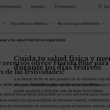
Empleadores
Agentes
Proveedores
Enc
s
Encuentre un Médico
Recursos para Miembros
esar a Su salud mental es importante
Cuida tu salud física y me
 recursos ofrece Florida Blue par
durante los días festivos
és de las festividades?
¡Las fiestas de fin de año pueden ser el momento más al
varios recursos disponibles para ayudar a los miembros.
año, pero también pueden ser sumamente estresantes! P
puede ayudarlo a disfrutar más de estas festividades.
a valiosa herramienta disponible sin costo adicional para nues
ue es nuestro programa digital de bienestar mental, meQuilibriu
jora las habilidades de resiliencia y ayuda al bienestar mental,