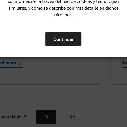
su información a través del uso de cookies y tecnologías
similares, y como se describe con más detalle en dichos
 Blue tiene un contrato con Lucet para proporcionar servicios 
términos.
ated
Continuar
all Goals Can Lead to Big Changes
O
ad more
Re
 pareció útil?
Sí
No