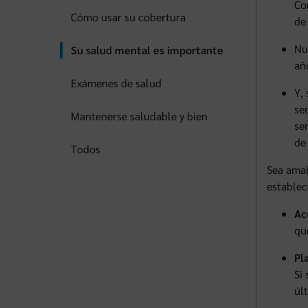
Co
Cómo usar su cobertura
de
Nu
Su salud mental es importante
añ
Exámenes de salud
Y,
se
Mantenerse saludable y bien
se
de
Todos
Sea amab
establec
Ac
qu
Pl
Si
úl