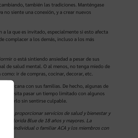
y cambiando, también las tradiciones. Manténgase
 ya no siente una conexión, y a crear nuevos
n a la que es invitado, especialmente si esto afecta
 de complacer a los demás, incluso a los más
dormir o está sintiendo ansiedad a pesar de sus
nal de salud mental. O al menos, no tenga miedo de
 como: ir de compras, cocinar, decorar, etc.
ción cercana con sus familias. De hecho, algunas de
ue necesita pasar un tiempo limitado con algunos
e hacerlo sin sentirse culpable.
 para proporcionar servicios de salud y bienestar y
s de Florida Blue de 18 años y mayores. La
n plan individual o familiar ACA y los miembros con