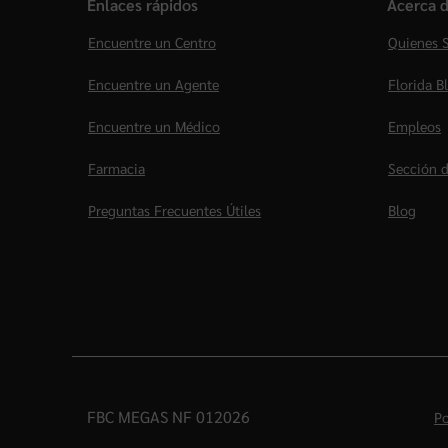
Enlaces rápidos
Acerca d
Encuentre un Centro
Quienes 
Encuentre un Agente
Florida B
Encuentre un Médico
Empleos
Farmacia
Sección d
Preguntas Frecuentes Útiles
Blog
FBC MEGAS NF 012026
Po