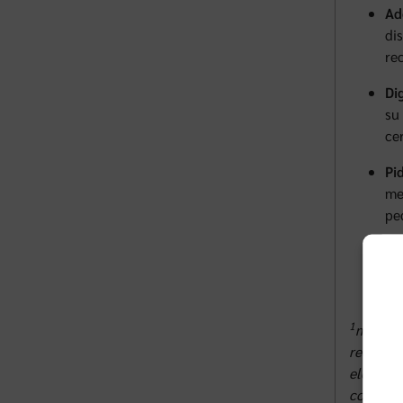
Ad
di
re
Di
su
ce
Pi
me
pe
Ap
es
mi
1
meQuili
recursos
elegibil
cobertur