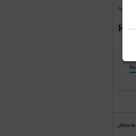
2
Florida
Rel
Sm
Re
¿Esto le