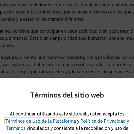
opte nuevas tradiciones
, conforme las familias van creciendo 
spuesto a dejar las tradiciones que le causan estrés o en las que
cuerdos y a celebrar de manera diferente.
ga no
, no tiene que participar en cada actividad o en cada reunió
 salud mental. Está bien dar prioridad a su bienestar por encima
rcanos.
da ayuda
, si siente una tristeza constante, tiene problemas para 
jores esfuerzos, hable con su médico sobre acudir a un profesio
dir a sus seres queridos que le ayuden con las cosas que necesita
renda a liberarse de la culpa familiar
, no todos tienen una rela
as relaciones pueden causar un estrés más profundo. Si siente q
Términos del sitio web
embros de la familia o evitar ciertas reuniones, dese el permiso d
brium es una empresa independiente contratada por Florida Blue
Al continuar utilizando este sitio web, usted acepta los
 para miembros. Este beneficio está disponible para los miembro
Términos de Uso de la Plataforma
y
Política de Privacidad y
idad es limitada a miembros con un plan individual o familiar o u
Términos
vinculados y consiente a la recopilación y uso de
a total de su plan de salud grupal del empleador.