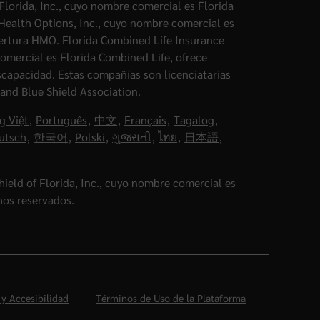
Florida, Inc., cuyo nombre comercial es Florida
 Health Options, Inc., cuyo nombre comercial es
ertura HMO. Florida Combined Life Insurance
omercial es Florida Combined Life, ofrece
iscapacidad. Estas compañías son licenciatarias
and Blue Shield Association.
g Việt
,
Português
,
中文
,
Français
,
Tagalog
,
utsch
,
한국어
,
Polski
,
ગુજરાતી
,
ไทย
,
日本語
,
ield of Florida, Inc., cuyo nombre comercial es
hos reservados.
 y Accesibilidad
Términos de Uso de la Plataforma