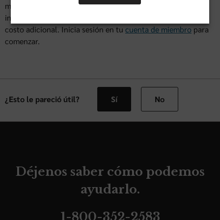
médicos. Además de las recompensas, muchos planes
incluyen beneficios adicionales y programas de salud sin
costo adicional. Inicia sesión en tu
cuenta de miembro
para
comenzar.
¿Esto le pareció útil?
Sí
No
Déjenos saber cómo podemos
ayudarlo.
1-800-352-2583