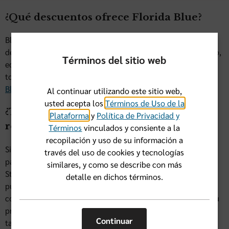
¿Qué descuentos ofrece Florida Blue?
Blue365®
les ofrece a los miembros de Florida Blue
descuentos durante todo el año en membresías de gimnasio,
Términos del sitio web
equipo de fitness, lentes, comida saludable, viajes, y más —
todo sin costo adicional. ¡Comienza a ahorrar hoy visitando
Blue365deals.com
!
Al continuar utilizando este sitio web,
usted acepta los
Términos de Uso de la
¿Tiene Florida Blue algún programa de
Plataforma
y
Política de Privacidad y
recompensas?
Términos
vinculados y consiente a la
recopilación y uso de su información a
Si compra su propio plan para usted y su familia, puede
través del uso de cookies y tecnologías
participar en el programa de recompensas Better You
similares, y como se describe con más
Strides. Cada adulto de 18 años o más cubierto por su plan
detalle en dichos términos.
puede ganar recompensas hacia su prima mensual — sin
costo adicional. Si sus puntos acumulados son mayores a su
prima anual, puede canjear los puntos restantes por una
Continuar
tarjeta prepagada que puede usar para cubrir gastos