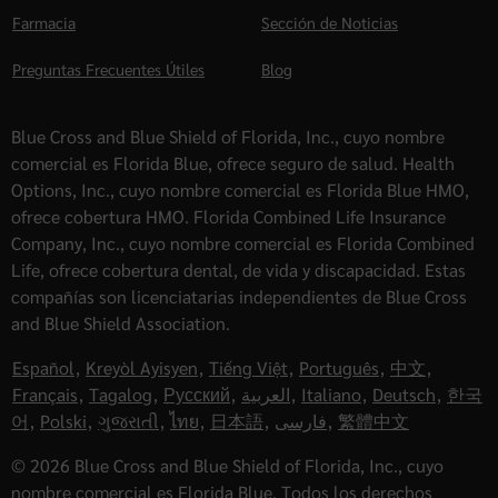
Farmacia
Sección de Noticias
Preguntas Frecuentes Útiles
Blog
Blue Cross and Blue Shield of Florida, Inc., cuyo nombre
comercial es Florida Blue, ofrece seguro de salud. Health
Options, Inc., cuyo nombre comercial es Florida Blue HMO,
ofrece cobertura HMO. Florida Combined Life Insurance
Company, Inc., cuyo nombre comercial es Florida Combined
Life, ofrece cobertura dental, de vida y discapacidad. Estas
compañías son licenciatarias independientes de Blue Cross
and Blue Shield Association.
Español
,
Kreyòl Ayisyen
,
Tiếng Việt
,
Português
,
中文
,
Français
,
Tagalog
,
Русский
,
العربية
,
Italiano
,
Deutsch
,
한국
어
,
Polski
,
ગુજરાતી
,
ไทย
,
日本語
,
فارسی
,
繁體中文
© 2026 Blue Cross and Blue Shield of Florida, Inc., cuyo
nombre comercial es Florida Blue. Todos los derechos