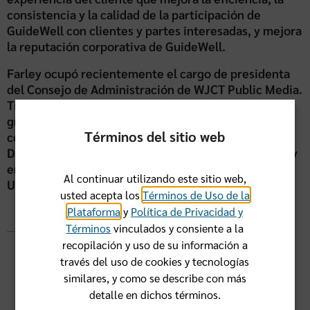
consistencia y la calidad de la participación de
GuideWell con clientes y partes interesadas, y mejora
la reputación corporativa de GuideWell.
Farley ocupó recientemente el cargo de presidenta
del Consejo de Administración de WJCT Public Media.
Tiene una licenciatura de University of Virginia y un
grado de maestría de Duke University y ha
Términos del sitio web
completado programas de educación ejecutiva en
Darden School of Business de University of Virginia y
en Kellog School of Management de Northwestern
Al continuar utilizando este sitio web,
University.
usted acepta los
Términos de Uso de la
Plataforma
y
Política de Privacidad y
Términos
vinculados y consiente a la
recopilación y uso de su información a
través del uso de cookies y tecnologías
"Contar la historia de GuideWell
similares, y como se describe con más
significa compartir el corazón, la
detalle en dichos términos.