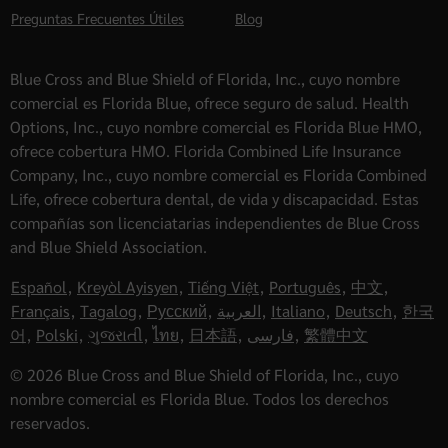
Preguntas Frecuentes Útiles
Blog
Blue Cross and Blue Shield of Florida, Inc., cuyo nombre
comercial es Florida Blue, ofrece seguro de salud. Health
Options, Inc., cuyo nombre comercial es Florida Blue HMO,
ofrece cobertura HMO. Florida Combined Life Insurance
Company, Inc., cuyo nombre comercial es Florida Combined
Life, ofrece cobertura dental, de vida y discapacidad. Estas
compañías son licenciatarias independientes de Blue Cross
and Blue Shield Association.
Español
,
Kreyòl Ayisyen
,
Tiếng Việt
,
Português
,
中文
,
Français
,
Tagalog
,
Русский
,
العربية
,
Italiano
,
Deutsch
,
한국
어
,
Polski
,
ગુજરાતી
,
ไทย
,
日本語
,
فارسی
,
繁體中文
© 2026 Blue Cross and Blue Shield of Florida, Inc., cuyo
nombre comercial es Florida Blue. Todos los derechos
reservados.