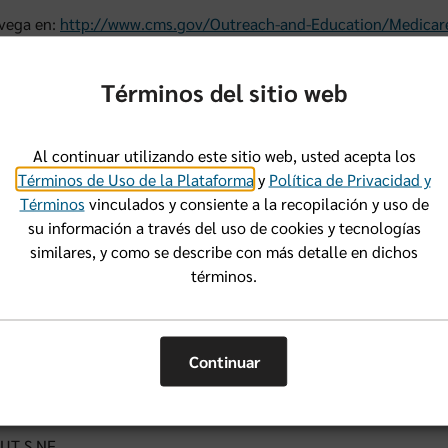
vega en:
http://www.cms.gov/Outreach-and-Education/Medicare
N/MLNProducts/ProviderCompliance.html
Términos del sitio web
 los Recursos relacionados al fraude y el abuso.
 clic en “Entrenamiento sobre el fraude de las Partes C y D de t
raud Waste and Abuse Policy) y cumplimiento en general de las p
Al continuar utilizando este sitio web, usted acepta los
aud, Waste, and Abuse Training and Medicare Parts C and D Gene
Términos de Uso de la Plataforma
y
Política de Privacidad y
Términos
vinculados y consiente a la recopilación y uso de
ue las instrucciones para tener acceso a los entrenamientos de l
su información a través del uso de cookies y tecnologías
 PDF.
similares, y como se describe con más detalle en dichos
términos.
tener más información
te con la Unidad especial de investigación al
78-8355
Continuar
UT S NF