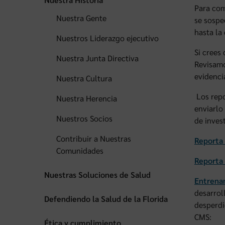
Para com
Nuestra Gente
se sospe
hasta la
Nuestros Liderazgo ejecutivo
Si crees
Nuestra Junta Directiva
Revisamo
evidenci
Nuestra Cultura
Los repo
Nuestra Herencia
enviarlo
Nuestros Socios
de inves
Contribuir a Nuestras
Reporta 
Comunidades
Reporta 
Nuestras Soluciones de Salud
Entrenam
desarrol
Defendiendo la Salud de la Florida
desperdi
CMS:
Ética y cumplimiento