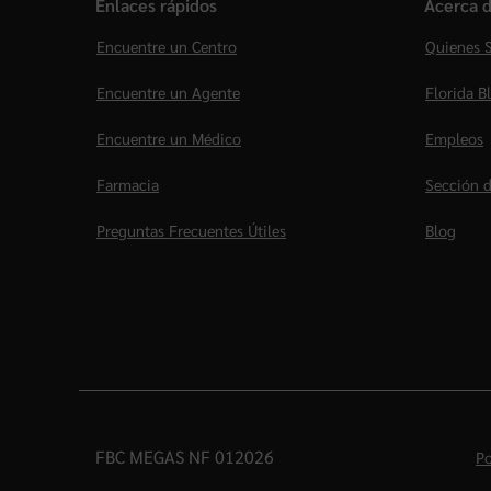
Enlaces rápidos
Acerca d
Encuentre un Centro
Quienes 
Encuentre un Agente
Florida B
Encuentre un Médico
Empleos
Farmacia
Sección d
Preguntas Frecuentes Útiles
Blog
FBC MEGAS NF 012026
Po