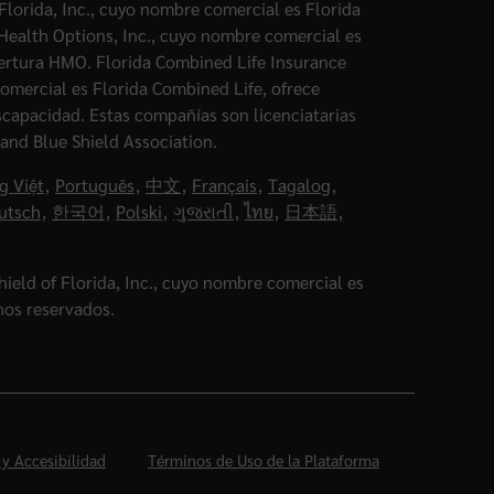
Florida, Inc., cuyo nombre comercial es Florida
 Health Options, Inc., cuyo nombre comercial es
ertura HMO. Florida Combined Life Insurance
omercial es Florida Combined Life, ofrece
iscapacidad. Estas compañías son licenciatarias
and Blue Shield Association.
g Việt
,
Português
,
中文
,
Français
,
Tagalog
,
utsch
,
한국어
,
Polski
,
ગુજરાતી
,
ไทย
,
日本語
,
ield of Florida, Inc., cuyo nombre comercial es
hos reservados.
 y Accesibilidad
Términos de Uso de la Plataforma