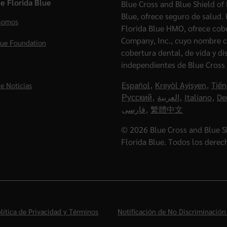
e Florida Blue
Blue Cross and Blue Shield of 
Blue, ofrece seguro de salud.
Somos
Florida Blue HMO, ofrece cob
Company, Inc., cuyo nombre c
lue Foundation
cobertura dental, de vida y d
independientes de Blue Cross 
Español
,
Kreyòl Ayisyen
,
Tiến
e Noticias
Русский
,
العربية
,
Italiano
,
De
فارسی
,
繁體中文
© 2026 Blue Cross and Blue Sh
Florida Blue. Todos los derec
lítica de Privacidad y Términos
Notificación de No Discriminación